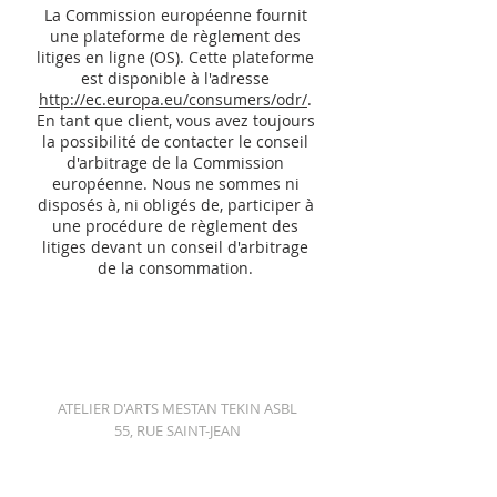
La Commission européenne fournit
une plateforme de règlement des
litiges en ligne (OS). Cette plateforme
est disponible à l'adresse
http://ec.europa.eu/consumers/odr/
.
En tant que client, vous avez toujours
la possibilité de contacter le conseil
d'arbitrage de la Commission
européenne. Nous ne sommes ni
disposés à, ni obligés de, participer à
une procédure de règlement des
litiges devant un conseil d'arbitrage
de la consommation.
ATELIER D'ARTS MESTAN TEKIN ASBL
55, RUE SAINT-JEAN
1000 BRUSSELS
+32 491 749908
|
mestan@me.com