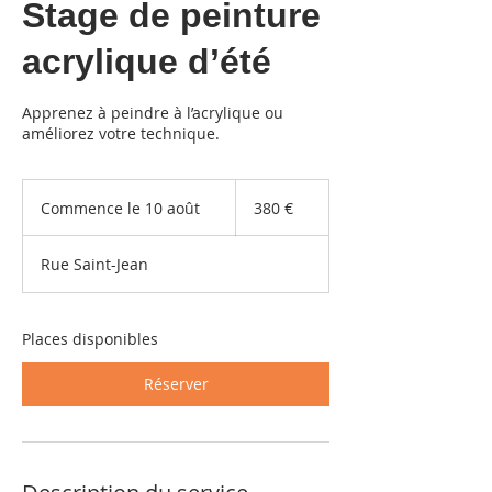
Stage de peinture
acrylique d’été
Apprenez à peindre à l’acrylique ou
améliorez votre technique.
380
euros
Commence le 10 août
C
380 €
o
m
Rue Saint-Jean
m
e
n
c
Places disponibles
e
l
Réserver
e
1
0
a
o