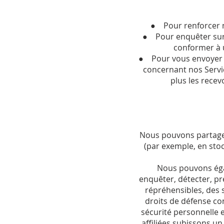
● Pour renforcer n
● Pour enquêter sur l
conformer à 
● Pour vous envoyer d
concernant nos Servi
plus les recev
Nous pouvons partager 
(par exemple, en sto
Nous pouvons égal
enquêter, détecter, pr
répréhensibles, des s
droits de défense con
sécurité personnelle e
affiliées subissons un