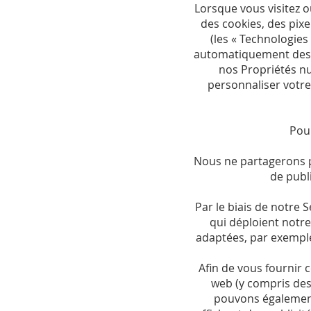
Lorsque vous visitez o
des cookies, des pixel
(les « Technologies 
automatiquement des i
nos Propriétés n
personnaliser votre
Pour
Nous ne partagerons pa
de publ
Par le biais de notre 
qui déploient notre
adaptées, par exemple
Afin de vous fournir 
web (y compris des 
pouvons également 