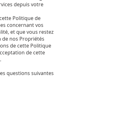
rvices depuis votre
 cette Politique de
ues concernant vos
ité, et que vous restez
n de nos Propriétés
ons de cette Politique
 acceptation de cette
i.
 les questions suivantes