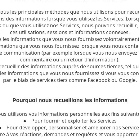
ous les principales méthodes que nous utilisons pour recuei
 des informations lorsque vous utilisez les Services. Lorsq
ou que vous utilisez nos Services, nous pouvons recueillir, 
ces utilisations, sessions et informations connexes.
 les informations que vous nous fournissez volontairement
ormations que vous nous fournissez lorsque vous nous conta
de communication (par exemple lorsque vous nous envoyez 
commentaire ou un retour d'information).
ueillir des informations auprès de sources tierces, tel que
es informations que vous nous fournissez si vous vous con
par le biais de services tiers comme Facebook ou Google.
Pourquoi nous recueillons les informations
us utilisons vos Informations personnelles aux fins suivante
● Pour fournir et exploiter les Services
● Pour développer, personnaliser et améliorer nos Service
 à vos réactions, demandes et requêtes et vous apporter 