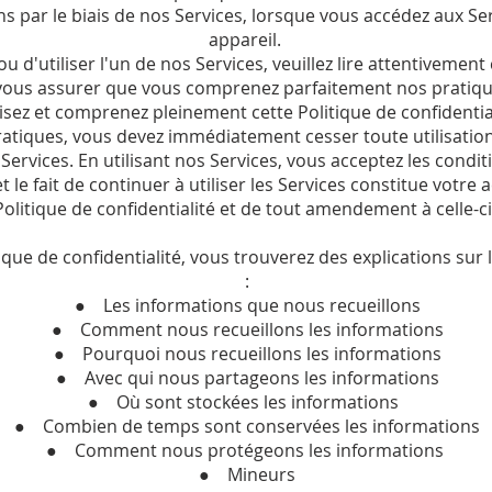
s par le biais de nos Services, lorsque vous accédez aux Se
appareil.
u d'utiliser l'un de nos Services, veuillez lire attentivement
t vous assurer que vous comprenez parfaitement nos pratiq
lisez et comprenez pleinement cette Politique de confidential
atiques, vous devez immédiatement cesser toute utilisatio
ervices. En utilisant nos Services, vous acceptez les conditi
et le fait de continuer à utiliser les Services constitue votre
Politique de confidentialité et de tout amendement à celle-c
ique de confidentialité, vous trouverez des explications sur
:
● Les informations que nous recueillons
● Comment nous recueillons les informations
● Pourquoi nous recueillons les informations
● Avec qui nous partageons les informations
● Où sont stockées les informations
● Combien de temps sont conservées les informations
● Comment nous protégeons les informations
● Mineurs