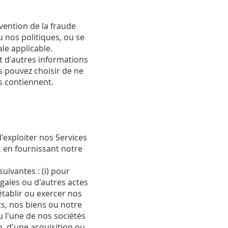
s
vention de la fraude
 nos politiques, ou se
le applicable.
 d'autres informations
 pouvez choisir de ne
ls contiennent.
'exploiter nos Services
, en fournissant notre
ivantes : (i) pour
gales ou d'autres actes
établir ou exercer nos
ts, nos biens ou notre
u l'une de nos sociétés
n, d'une acquisition ou