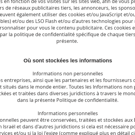
és en fonction de vos visites sur les sites web, afin de vous 
rs de réseaux publicitaires tiers, les annonceurs, les sponso
euvent également utiliser des cookies et/ou JavaScript et/ou
ibles) et/ou des LSO Flash et/ou d'autres technologies pour 
ersonnaliser pour vous le contenu publicitaire. Ces cookies 
 par la politique de confidentialité spécifique de chaque tier
présente.
Où sont stockées les informations
Informations non personnelles
s entreprises, ainsi que les partenaires et les fournisseurs 
nt situés dans le monde entier. Toutes les Informations non
kées et traitées dans diverses juridictions à travers le mond
dans la présente Politique de confidentialité.
Informations personnelles
onnelles peuvent être conservées, traitées et stockées aux 
n Israël et dans d'autres juridictions si cela est nécessaire 
vices et/ou si la loi l'exige (comme expliqué plus en détail c