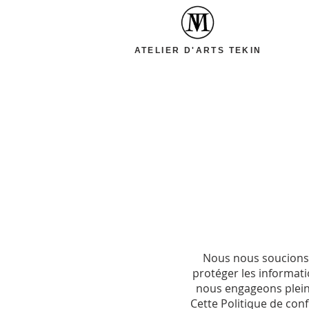
ATELIER D'ARTS TEKIN
Nous nous soucions d
protéger les informatio
nous engageons pleine
Cette Politique de conf