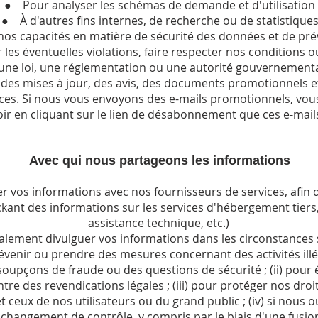
● Pour analyser les schémas de demande et d'utilisation
● À d'autres fins internes, de recherche ou de statistique
os capacités en matière de sécurité des données et de pré
es éventuelles violations, faire respecter nos conditions ou
une loi, une réglementation ou une autorité gouvernementa
es mises à jour, des avis, des documents promotionnels et
ces. Si nous vous envoyons des e-mails promotionnels, vous
oir en cliquant sur le lien de désabonnement que ces e-mai
Avec qui nous partageons les informations
vos informations avec nos fournisseurs de services, afin d
ckant des informations sur les services d'hébergement tiers
assistance technique, etc.)
ement divulguer vos informations dans les circonstances su
évenir ou prendre des mesures concernant des activités illé
oupçons de fraude ou des questions de sécurité ; (ii) pour 
tre des revendications légales ; (iii) pour protéger nos droi
t ceux de nos utilisateurs ou du grand public ; (iv) si nous o
 changement de contrôle, y compris par le biais d'une fusio