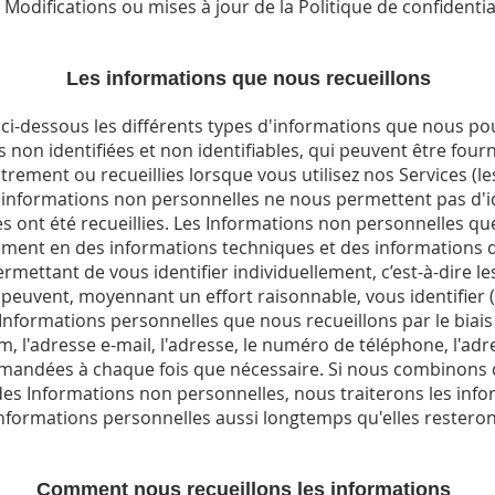
Modifications ou mises à jour de la Politique de confidentia
Les informations que nous recueillons
ci-dessous les différents types d'informations que nous pou
non identifiées et non identifiables, qui peuvent être fourn
rement ou recueillies lorsque vous utilisez nos Services (l
s informations non personnelles ne nous permettent pas d'id
es ont été recueillies. Les Informations non personnelles qu
ement en des informations techniques et des informations d'
mettant de vous identifier individuellement, c’est-à-dire l
i peuvent, moyennant un effort raisonnable, vous identifier 
 Informations personnelles que nous recueillons par le biais
 l'adresse e-mail, l'adresse, le numéro de téléphone, l'adr
mandées à chaque fois que nécessaire. Si nous combinons 
des Informations non personnelles, nous traiterons les in
formations personnelles aussi longtemps qu'elles restero
Comment nous recueillons les informations