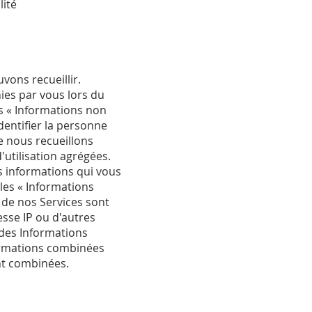
lité
vons recueillir.
ies par vous lors du
es « Informations non
entifier la personne
e nous recueillons
utilisation agrégées.
es informations qui vous
(les « Informations
 de nos Services sont
esse IP ou d'autres
des Informations
formations combinées
nt combinées.