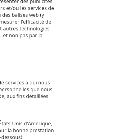
présenter des publicités
rs et/ou les services de
 des balises web (y
mesurer l'efficacité de
et autres technologies
s, et non pas par la
de services à qui nous
 personnelles que nous
e, aux fins détaillées
États-Unis d'Amérique,
pour la bonne prestation
i-dessous).