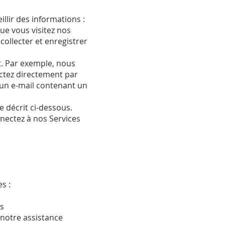
llir des informations :
ue vous visitez nos
collecter et enregistrer
. Par exemple, nous
ctez directement par
un e-mail contenant un
 décrit ci-dessous.
nectez à nos Services
s :
s
notre assistance